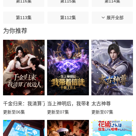
第116集
第115集
第114集
第113集
第112集
第111集
展开全部
为你推荐
第110集
第109集
第108集
第107集
第106集
第105集
第104集
第103集
第102集
第101集
第100集
第99集
第98集
第97集
第96集
千金归来：我清算了枕边人
当上神明后，我带着信徒干翻了废土
太古神尊
更新至06集
更新至07集
更新至07集
第95集
第94集
第93集
第92集
第91集
第90集