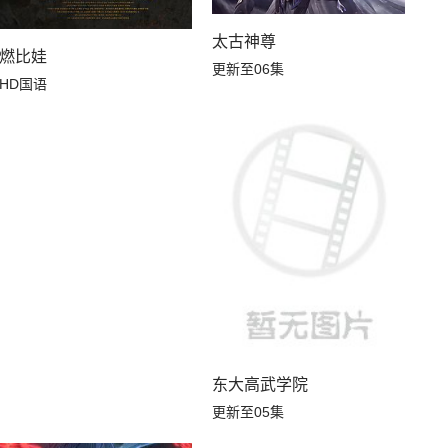
太古神尊
燃比娃
更新至06集
HD国语
东大高武学院
更新至05集