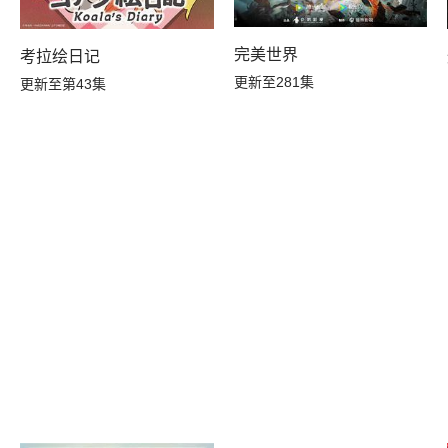
）
完美世界
考拉绘日记
更新至281集
更新至第43集