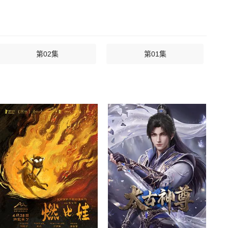
第02集
第01集