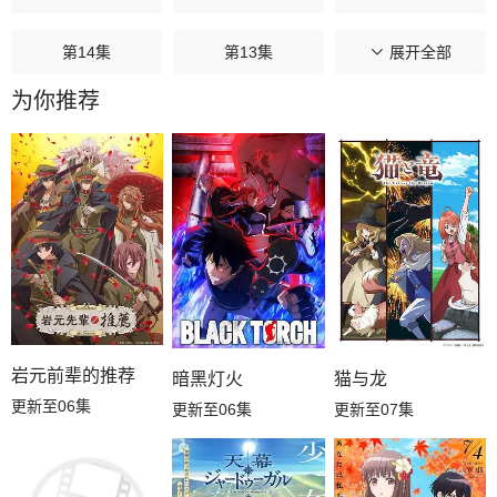
第14集
第13集
第12集
展开全部
为你推荐
第11集
第10集
第09集
第08集
第07集
第06集
第05集
第04集
第03集
第02集
第01集
岩元前辈的推荐
暗黑灯火
猫与龙
更新至06集
更新至06集
更新至07集