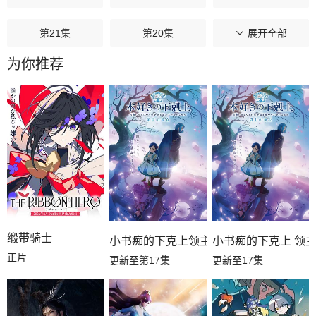
第21集
第20集
第19集
展开全部
为你推荐
第18集
第17集
第16集
第15集
第14集
第13集
第12集
第11集
第10集
第09集
第08集
第07集
第06集
第05集
第04集
缎带骑士
小书痴的下克上领主的养女
小书痴的下克上 领
正片
更新至第17集
更新至17集
第03集
第02集
第01集