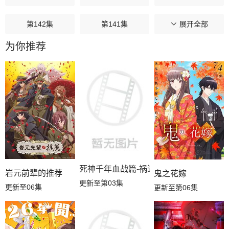
第142集
第141集
第140集
展开全部
为你推荐
第139集
第138集
第137集
第136集
第135集
第134集
第133集
第132集
第131集
第130集
第129集
第128集
第127集
第126集
第125集
死神千年血战篇-祸进谭-
岩元前辈的推荐
鬼之花嫁
更新至第03集
更新至06集
更新至第06集
第124集
第123集
第122集
第121集
第120集
第119集