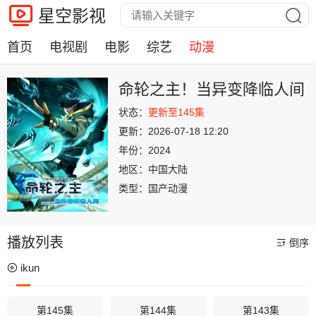
星空影视
首页
电视剧
电影
综艺
动漫
命轮之主！当异变降临人间
状态：
更新至145集
更新：
2026-07-18 12:20
年份：
2024
地区：
中国大陆
类型：
国产动漫
播放列表
倒序
ikun
第145集
第144集
第143集