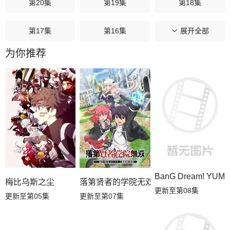
第20集
第19集
第18集
第17集
第16集
第15集
展开全部
为你推荐
第14集
第13集
第12集
第11集
第10集
第09集
第08集
第07集
第06集
第05集
第04集
第03集
第02集
第01集
BanG Dream! YUM
梅比乌斯之尘
落第贤者的学院无双第二回转生，S等级
更新至第08集
更新至第05集
更新至第07集