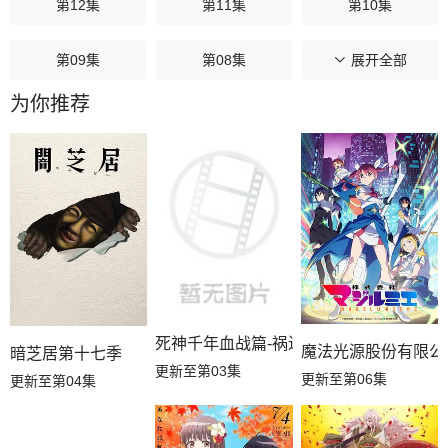
第12集
第11集
第10集
第09集
第08集
第07集
展开全部
为你推荐
第06集
第05集
第04集
第03集
第02集
第01集
死神千年血战篇-祸进谭-
魔法光源股份有限公
暗芝居第十七季
更新至第03集
更新至第06集
更新至第04集