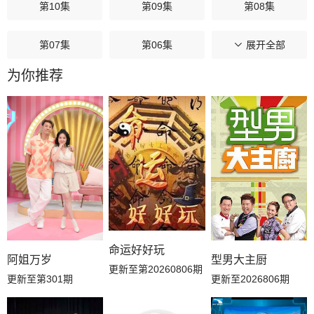
第10集
第09集
第08集
第07集
第06集
第05集
展开全部
为你推荐
第04集
第03集
第02集
第01集
命运好好玩
阿姐万岁
型男大主厨
更新至第20260806期
更新至第301期
更新至2026806期